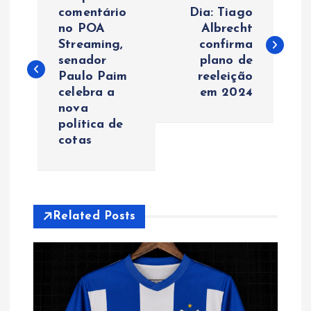
a
comentário
Dia: Tiago
no POA
Albrecht
Streaming,
confirma
v
senador
plano de
Paulo Paim
reeleição
e
celebra a
em 2024
nova
g
política de
cotas
a
ç
ã
Related Posts
o
d