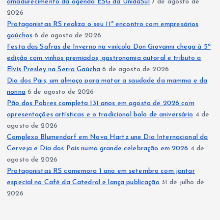
amadurecimento da agenda ESG da UnidaSul
7 de agosto de
2026
Protagonistas RS realiza o seu 11º encontro com empresários
gaúchos
6 de agosto de 2026
Festa das Safras de Inverno na vinícola Don Giovanni chega à 5ª
edição com vinhos premiados, gastronomia autoral e tributo a
Elvis Presley na Serra Gaúcha
6 de agosto de 2026
Dia dos Pais, um almoço para matar a saudade da mamma e da
nonna
6 de agosto de 2026
Pão dos Pobres completa 131 anos em agosto de 2026 com
apresentações artísticas e o tradicional bolo de aniversário
4 de
agosto de 2026
Complexo Blumendorf em Nova Hartz une Dia Internacional da
Cerveja e Dia dos Pais numa grande celebração em 2026
4 de
agosto de 2026
Protagonistas RS comemora 1 ano em setembro com jantar
especial no Café da Catedral e lança publicação
31 de julho de
2026