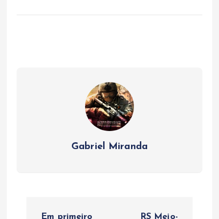
Gabriel Miranda
N
Em primeiro
RS Meio-