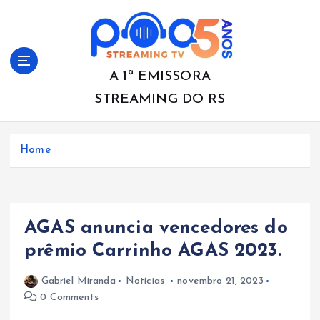
S
k
i
p
t
A 1ª EMISSORA
o
STREAMING DO RS
c
o
n
Home
t
e
n
t
AGAS anuncia vencedores do
prêmio Carrinho AGAS 2023.
Gabriel Miranda
Notícias
novembro 21, 2023
0 Comments