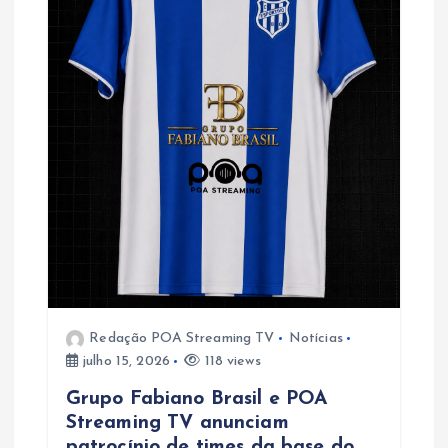
e
P
o
s
t
Redação POA Streaming TV
Notícias
julho 15, 2026
118 views
Grupo Fabiano Brasil e POA
Streaming TV anunciam
patrocínio de times da base do