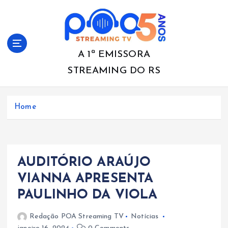
S
k
i
p
t
A 1ª EMISSORA
o
STREAMING DO RS
c
o
n
Home
t
e
n
t
AUDITÓRIO ARAÚJO
VIANNA APRESENTA
PAULINHO DA VIOLA
Redação POA Streaming TV
Notícias