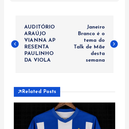
N
AUDITÓRIO
Janeiro
a
ARAÚJO
Branco é o
VIANNA AP
tema do
RESENTA
Talk de Mãe
v
PAULINHO
desta
DA VIOLA
semana
e
g
a
Related Posts
ç
ã