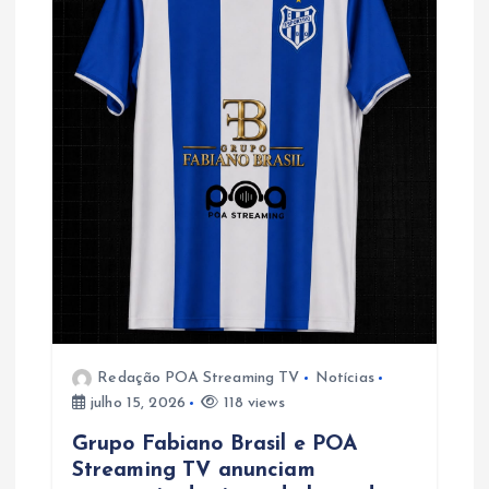
o
d
e
P
o
s
t
Redação POA Streaming TV
Notícias
julho 15, 2026
118 views
Grupo Fabiano Brasil e POA
Streaming TV anunciam