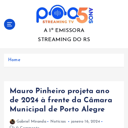
S
k
i
p
t
A 1ª EMISSORA
o
STREAMING DO RS
c
o
n
Home
t
e
n
t
Mauro Pinheiro projeta ano
de 2024 à frente da Câmara
Municipal de Porto Alegre
Gabriel Miranda
Notícias
janeiro 16, 2024